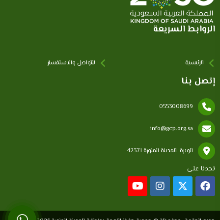
الروابط السريعة
الرئيسية
للتواصل والاستفسار
إتصل بنا
0553008699
info@gcp.org.sa
الوبرة، المدينة المنورة 42371
تجدنا على