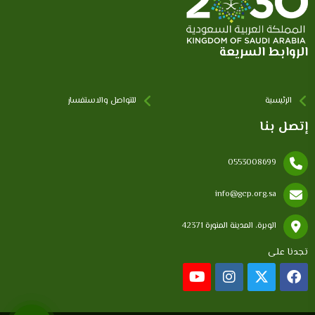
الروابط السريعة
الرئيسية
للتواصل والاستفسار
إتصل بنا
0553008699
info@gcp.org.sa
الوبرة، المدينة المنورة 42371
تجدنا على