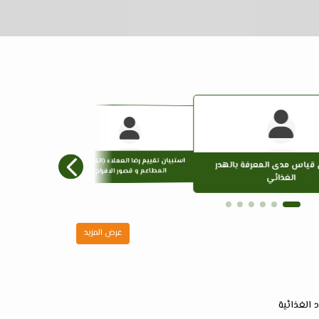
استبيان تقييم رضا العملاء (الفنادق و
استبيان مدى رضا المستفي
 قياس مدى المعرفة بالهدر
المطاعم و قصور الافراح)
الغذائي
عرض المزيد
 الغذائية