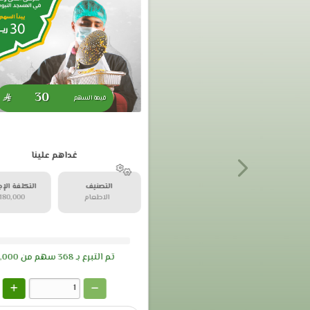
30

قيمة السهم
غداهم علينا
التصنيف
التكلفة الإج
الاطعام
180,000 
تم التبرع بـ
368
سهم من
,000