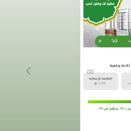
50

هم
ثلاجة وقفية
التكلفة الإجمالية
اف
3,500 
ع بـ
70
سهم من
70