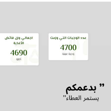
عدد الوجبات التي وزعت
اجمالي وزن فائض
الأغذية
7590
7590
وجبة عينية
كيلو