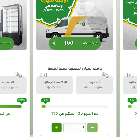
100

قيمة السهم
قيمة الس
وقف سيارة لجمعية حفظ النعمة
مالية
التصنيف
التكلفة الإجمالية
التصنيف
مشاريع الأوقاف
75,000 
مشاريع الأوق
100%
6%
6%
6
تم التبرع بـ
43
سهم من
750
تم التبر