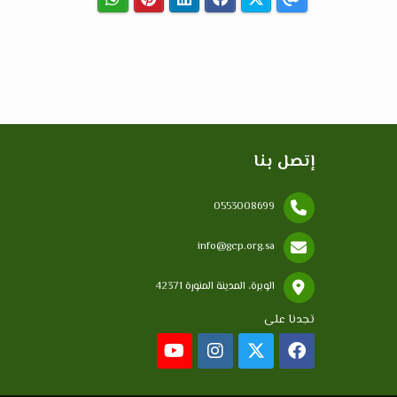
إتصل بنا
0553008699
info@gcp.org.sa
الوبرة، المدينة المنورة 42371
تجدنا على