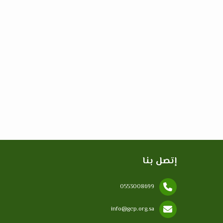
إتصل بنا
0553008699
info@gcp.org.sa